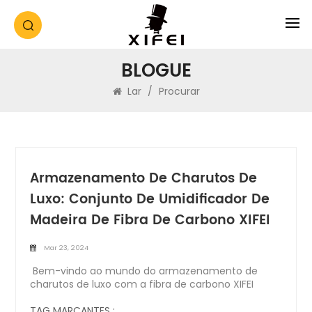
BLOGUE
Lar
/
Procurar
Armazenamento De Charutos De
Luxo: Conjunto De Umidificador De
Madeira De Fibra De Carbono XIFEI
Mar 23, 2024
Bem-vindo ao mundo do armazenamento de
charutos de luxo com a fibra de carbono XIFEI
Umidificador de madeira Definir. Feito com
precisão e atenção aos detalhes, este conjunto de
TAG MARCANTES :