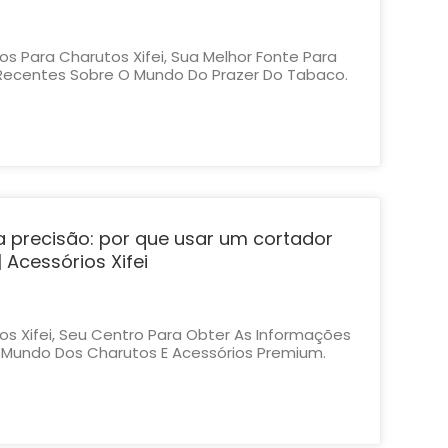
s Para Charutos Xifei, Sua Melhor Fonte Para
 Recentes Sobre O Mundo Do Prazer Do Tabaco.
ta Do Cachimbo, Sabe Que A Escolha Do
 Papel Crucial No Ritual De Fumar. Hoje Nos
o: Que Tipo De Isqu...
a precisão: por que usar um cortador
 Acessórios Xifei
s Xifei, Seu Centro Para Obter As Informações
 Mundo Dos Charutos E Acessórios Premium.
 No Intrigante Reino De Cortadores De
V. Por Que Os Entusiastas Confiam Neles E O
os Desvendar Os Mistér...