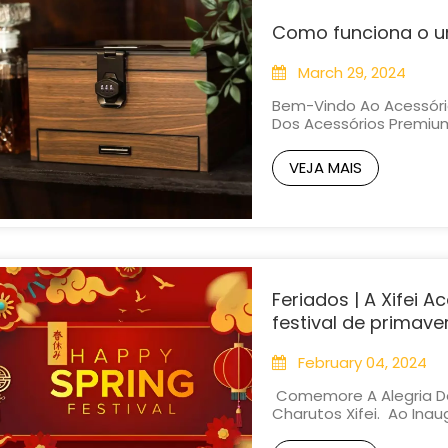
Como funciona o um
March 29, 2024
Bem-Vindo Ao Acessório
Dos Acessórios Premiu
Jornada Para Desmistif
Arsenal De Todo Entusi
VEJA MAIS
Junte-Se A Nós Enquant
Feriados | A Xifei A
festival de primave
February 04, 2024
Comemore A Alegria Do
Charutos Xifei. Ao Inau
Deseja Calorosamente U