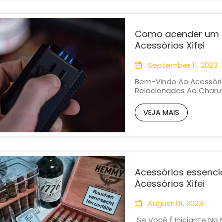
Como acender um c
Acessórios Xifei
September 11, 2023
Bem-Vindo Ao Acessório
Relacionadas Ao Charu
Acender Um Charuto. Q
Um Entusiasta Novato,
VEJA MAIS
Essencial Para Uma Expe
Acessórios essencia
Acessórios Xifei
August 01, 2023
Se Você É Iniciante No