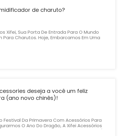
idificador de charuto?
s Xifei, Sua Porta De Entrada Para O Mundo
m Para Charutos. Hoje, Embarcamos Em Uma
icar Uma Das Ferramentas Mais Essenciais No
asta De Charutos: O Umidificador De Charutos.
o Exploramos O Fu...
ccessories deseja a você um feliz
ra (ano novo chinês)!
 Festival Da Primavera Com Acessórios Para
gurarmos O Ano Do Dragão, A Xifei Acessórios
m Festival De Primavera Alegre E Próspero. É