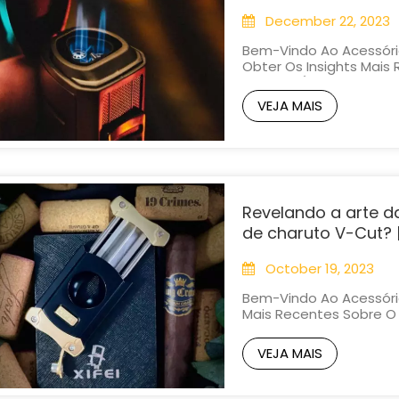
December 22, 2023
Bem-Vindo Ao Acessório
Obter Os Insights Mais
Se Você É Um Entusias
Isqueiro Desempenha Um
VEJA MAIS
Aprofundamos Na Questã
Revelando a arte d
de charuto V-Cut? |
October 19, 2023
Bem-Vindo Ao Acessório
Mais Recentes Sobre O
Hoje, Nos Aprofundamos
Charuto Com Corte Em 
VEJA MAIS
Que Os Diferencia? Vam