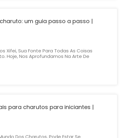
haruto: um guia passo a passo |
s Xifei, Sua Fonte Para Todas As Coisas
to. Hoje, Nos Aprofundamos Na Arte De
uer Você Seja Um Aficionado Experiente Ou
 Saber Acender Um Charuto Corretamente É
riência Agradável De Fumar. Jun...
is para charutos para iniciantes |
 Mundo Dos Charutos, Pode Estar Se