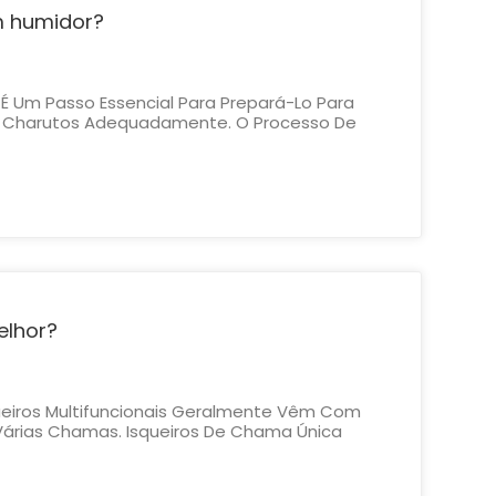
 humidor?
 Um Passo Essencial Para Prepará-Lo Para
r Charutos Adequadamente. O Processo De
lecer E Estabilizar O Nível De Umidade Dentro
 Um Guia Passo A Passo Sobre Como Temperar
Materiais N...
elhor?
ueiros Multifuncionais Geralmente Vêm Com
rias Chamas. Isqueiros De Chama Única
s Precisão Ao Acender Charutos, Enquanto
ltipla Podem Fornecer Uma Chama Maior E
ombustível: A Maioria Dos Isquei...