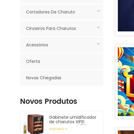
Cortadores De Charuto
Cinzeiros Para Charutos
Acessórios
Oferta
Novas Chegadas
Novos Produtos
Gabinete umidificador
de charutos XIFEI
comporta até 150
VEJA MAIS
charutos