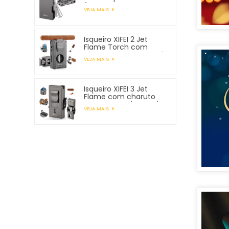
ferramentas para
VEJA MAIS
tubos
Isqueiro XIFEI 2 Jet
Flame Torch com
charuto Vcutter Punch
VEJA MAIS
Stand Draw Enhancer
Isqueiro XIFEI 3 Jet
Flame com charuto
Vcutter Punch Stand
VEJA MAIS
Draw Enhancer