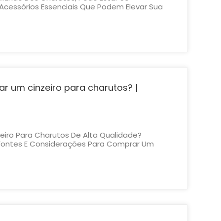
Acessórios Essenciais Que Podem Elevar Sua
 Desde Preparar Adequadamente Seu Charuto
es E Manter Seu Frescor, Os Acessórios Certos
ça Significativa. N...
 um cinzeiro para charutos? |
iro Para Charutos De Alta Qualidade?
s Fontes E Considerações Para Comprar Um
 Que Se Adapte Ao Seu Estilo E Necessidades.
 Para Uma Ampla Seleção De Cinzeiros
ifei Accessories, S...