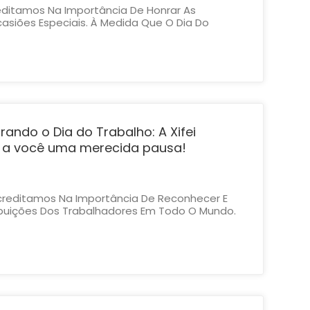
reditamos Na Importância De Honrar As
casiões Especiais. À Medida Que O Dia Do
ima E O Dia Dos Pais Se Aproxima, Convidamos
s Em Uma Celebração Dupla Desses Feriados
quipe Fará Uma Pequena Pa...
ando o Dia do Trabalho: A Xifei
a a você uma merecida pausa!
Acreditamos Na Importância De Reconhecer E
uições Dos Trabalhadores Em Todo O Mundo.
 Trabalho Se Aproxima, Estendemos O Nosso
 A Todos Os Trabalhadores Pela Sua
Árduo. Em Comemoração A Es...