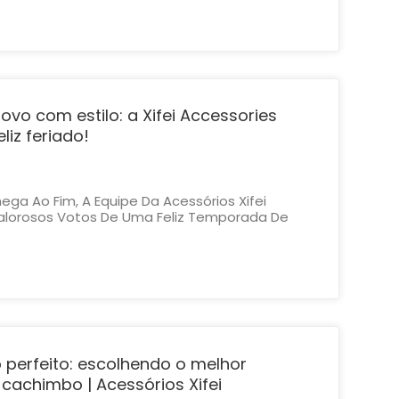
dades, Reuniões Familiares E Novos Começos.
.
o com estilo: a Xifei Accessories
liz feriado!
ga Ao Fim, A Equipe Da Acessórios Xifei
alorosos Votos De Uma Feliz Temporada De
r Ano Novo. Tivemos O Prazer De Atendê-Lo Ao
nto Ansiamos Pelas Aventuras Que 2024 Nos
mos Uma Pequena Pausa...
perfeito: escolhendo o melhor
 cachimbo | Acessórios Xifei