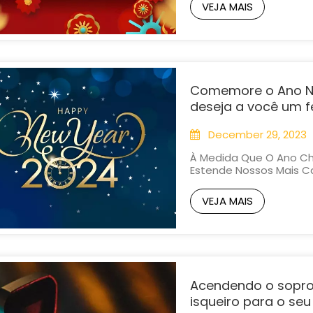
Um Momento De Festivi
VEJA MAIS
No Espírito Da Ocasião,..
Comemore o Ano Nov
deseja a você um fe
December 29, 2023
À Medida Que O Ano Che
Estende Nossos Mais C
Férias E Um Espetacula
Longo De 2023 E, Enqua
VEJA MAIS
Trará, É Hora De Fazer
Acendendo o sopro 
isqueiro para o seu