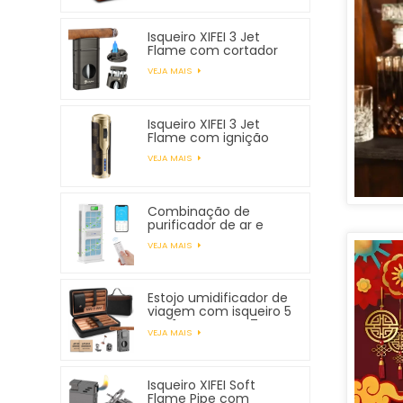
Isqueiro XIFEI 3 Jet
Flame com cortador
em V com mola
VEJA MAIS
Isqueiro XIFEI 3 Jet
Flame com ignição
eletrônica
VEJA MAIS
Combinação de
purificador de ar e
umidificador XIFEI
VEJA MAIS
Estojo umidificador de
viagem com isqueiro 5
em 1, comporta 7
VEJA MAIS
charutos
Isqueiro XIFEI Soft
Flame Pipe com