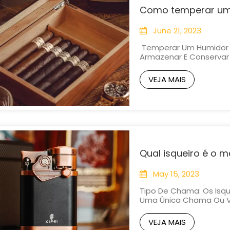
Como temperar um
June 21, 2023
Temperar Um Humidor É
Armazenar E Conserva
Tempero Ajuda A Estabe
Do Humidor. Aqui Está
VEJA MAIS
Um Humidor: 1. Reúna Os 
Qual isqueiro é o m
May 15, 2023
Tipo De Chama: Os Isq
Uma Única Chama Ou Vá
Tendem A Oferecer Mai
Isqueiros De Chama Mú
VEJA MAIS
Mais Uniforme.Tipo De C