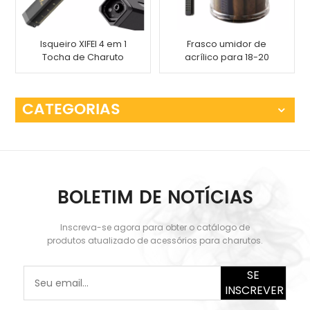
Isqueiro XIFEI 4 em 1
Frasco umidor de
Tocha de Charuto
acrílico para 18-20
com Ferramenta de
charutos
Medição de Punch
Drawer
CATEGORIAS
BOLETIM DE NOTÍCIAS
Inscreva-se agora para obter o catálogo de
produtos atualizado de acessórios para charutos.
SE
INSCREVER