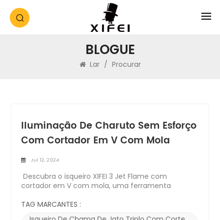
BLOGUE
Lar
/
Procurar
Iluminação De Charuto Sem Esforço
Com Cortador Em V Com Mola
Jul 12, 2024
Descubra o isqueiro XIFEI 3 Jet Flame com
cortador em V com mola, uma ferramenta
inovadora projetada para aprimorar sua
experiência de fumar charuto. Combinando
TAG MARCANTES :
funcionalidade, durabilidade e estilo, este isqueiro é
Isqueiro De Chama De Jato Triplo Com Corte