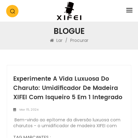
BLOGUE
Lar
/
Procurar
Experimente A Vida Luxuosa Do
Charuto: Umidificador De Madeira
XIFEI Com Isqueiro 5 Em 1 Integrado
Mar 15, 2024
Bem-vindo ao epítome da diversão luxuosa com
charutos - o umidificador de madeira XIFEI com
conjunto de isqueiro 5 em 1. Projetada para
entusiastas de charutos exigentes que exigem o
TAG MARCANTES :