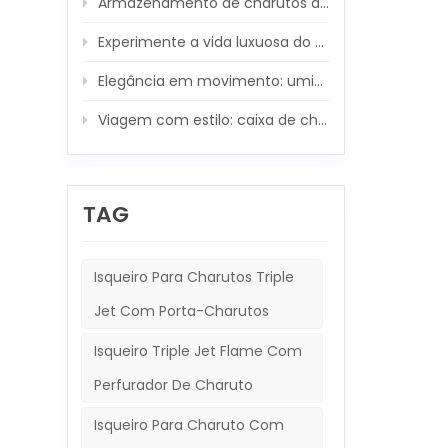
Armazenamento de charutos de luxo: conjunto de umidificador de madeira de fibra de carbono XIFEI
seu e
de su
Experimente a vida luxuosa do charuto: umidificador de madeira XIFEI com isqueiro 5 em 1 integrado
mas t
- Ele
Elegância em movimento: umidificador de viagem XIFEI e conjunto de isqueiro 5 em 1
seu u
armaz
condi
Viagem com estilo: caixa de charutos de luxo da XIFEI e poderosa tocha companheira
neces
apres
siner
unifo
TAG
de ch
de ex
perso
Madei
Isqueiro Para Charutos Triple
Jet Com Porta-Charutos
Isqueiro Triple Jet Flame Com
Perfurador De Charuto
Isqueiro Para Charuto Com