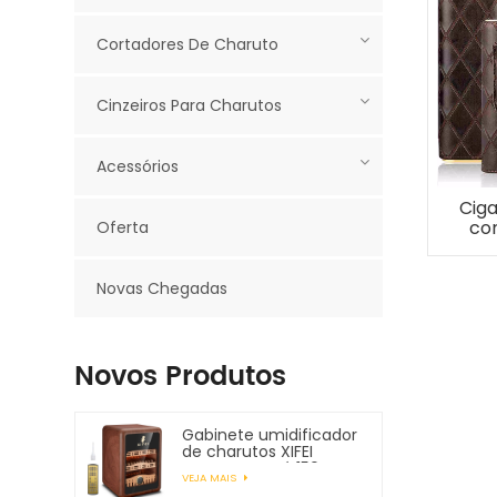
Cortadores De Charuto
Cinzeiros Para Charutos
Acessórios
Ciga
co
Oferta
cha
Novas Chegadas
Novos Produtos
Gabinete umidificador
de charutos XIFEI
comporta até 150
VEJA MAIS
charutos