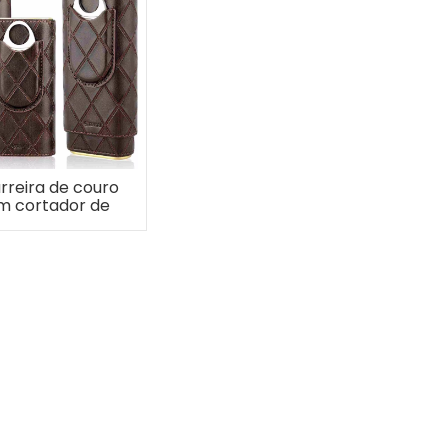
rreira de couro
m cortador de
rutos para 2-4
charutos