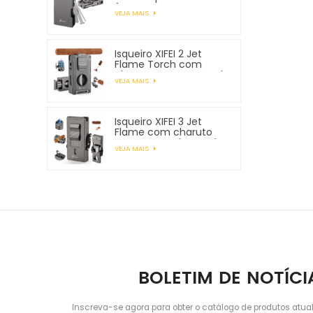
ferramentas para
VEJA MAIS
tubos
Isqueiro XIFEI 2 Jet
Flame Torch com
charuto Vcutter Punch
VEJA MAIS
Stand Draw Enhancer
Isqueiro XIFEI 3 Jet
Flame com charuto
Vcutter Punch Stand
VEJA MAIS
Draw Enhancer
BOLETIM DE NOTÍCI
Inscreva-se agora para obter o catálogo de produtos atua