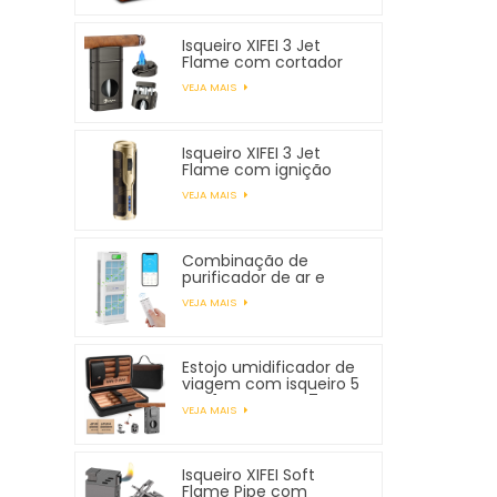
Isqueiro XIFEI 3 Jet
Flame com cortador
em V com mola
VEJA MAIS
Isqueiro XIFEI 3 Jet
Flame com ignição
eletrônica
VEJA MAIS
Combinação de
purificador de ar e
umidificador XIFEI
VEJA MAIS
Estojo umidificador de
viagem com isqueiro 5
em 1, comporta 7
VEJA MAIS
charutos
Isqueiro XIFEI Soft
Flame Pipe com