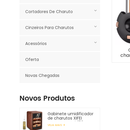
Cortadores De Charuto
Cinzeiros Para Charutos
Acessórios
char
Oferta
c
Novas Chegadas
Novos Produtos
Gabinete umidificador
de charutos XIFEI
comporta até 150
VEJA MAIS
charutos