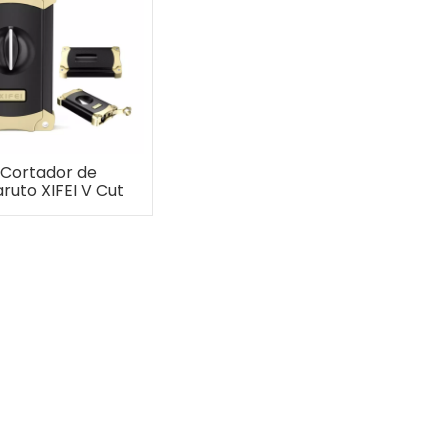
Cortador de
ruto XIFEI V Cut
om ponche de
charuto