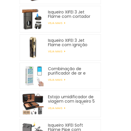
Isqueiro XIFEI 3 Jet
Flame com cortador
em V com mola
VEJA MAIS
Isqueiro XIFEI 3 Jet
Flame com ignição
eletrônica
VEJA MAIS
Combinação de
purificador de ar e
umidificador XIFEI
VEJA MAIS
Estojo umidificador de
viagem com isqueiro 5
em 1, comporta 7
VEJA MAIS
charutos
Isqueiro XIFEI Soft
Flame Pipe com