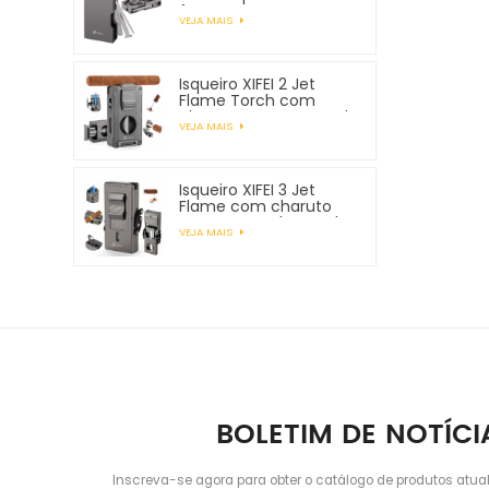
ferramentas para
VEJA MAIS
tubos
Isqueiro XIFEI 2 Jet
Flame Torch com
charuto Vcutter Punch
VEJA MAIS
Stand Draw Enhancer
Isqueiro XIFEI 3 Jet
Flame com charuto
Vcutter Punch Stand
VEJA MAIS
Draw Enhancer
BOLETIM DE NOTÍCI
Inscreva-se agora para obter o catálogo de produtos atua