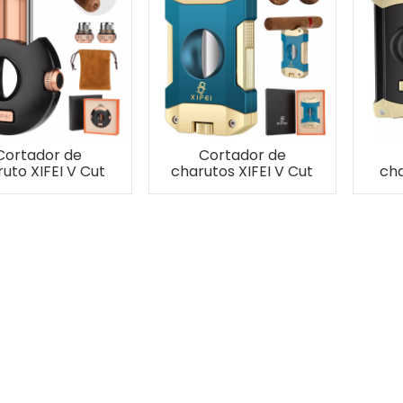
Cortador de
Cortador de
uto XIFEI V Cut
charutos XIFEI V Cut
cha
om 2 punções
com suporte para
c
charutos