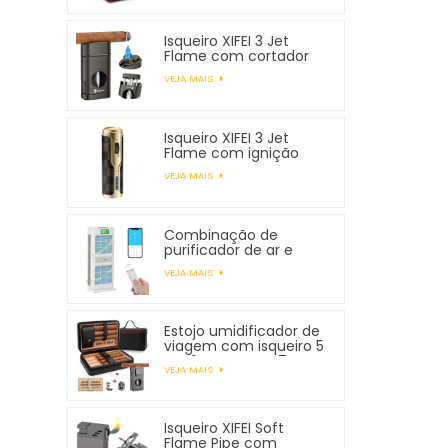
Isqueiro XIFEI 3 Jet
Flame com cortador
em V com mola
VEJA MAIS
Isqueiro XIFEI 3 Jet
Flame com ignição
eletrônica
VEJA MAIS
Combinação de
purificador de ar e
umidificador XIFEI
VEJA MAIS
Estojo umidificador de
viagem com isqueiro 5
em 1, comporta 7
VEJA MAIS
charutos
Isqueiro XIFEI Soft
Flame Pipe com