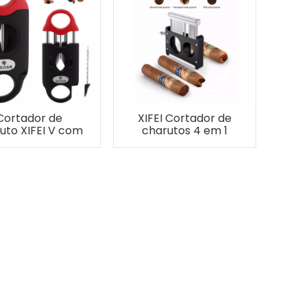
Cortador de
XIFEI Cortador de
uto XIFEI V com
charutos 4 em 1
ferramenta
com corte em V e
ensificadora de
corte em V Suporte
enho, 2 porta-
para corte
utos, corte até
perfurado
 charutos de
libre de anel