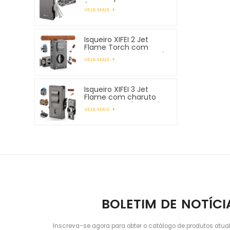
ferramentas para
VEJA MAIS
tubos
Isqueiro XIFEI 2 Jet
Flame Torch com
charuto Vcutter Punch
VEJA MAIS
Stand Draw Enhancer
Isqueiro XIFEI 3 Jet
Flame com charuto
Vcutter Punch Stand
VEJA MAIS
Draw Enhancer
BOLETIM DE NOTÍCI
Inscreva-se agora para obter o catálogo de produtos atua