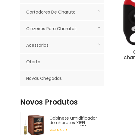
Cortadores De Charuto
Cinzeiros Para Charutos
Acessórios
char
Oferta
int
des
Novas Chegadas
char
55
ca
Novos Produtos
Gabinete umidificador
de charutos XIFEI
comporta até 150
VEJA MAIS
charutos