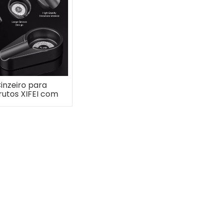
inzeiro para
rutos XIFEI com
mpartimento
co de plástico