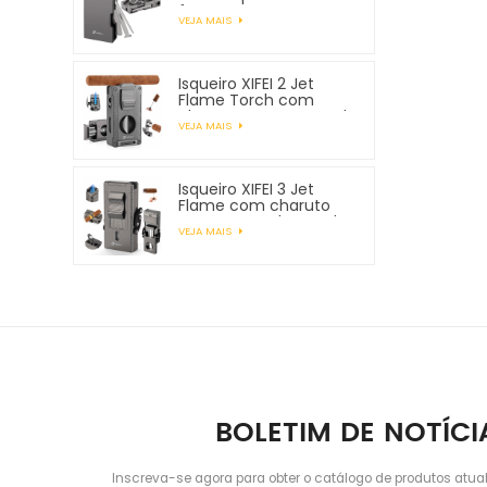
ferramentas para
VEJA MAIS
tubos
Isqueiro XIFEI 2 Jet
Flame Torch com
charuto Vcutter Punch
VEJA MAIS
Stand Draw Enhancer
Isqueiro XIFEI 3 Jet
Flame com charuto
Vcutter Punch Stand
VEJA MAIS
Draw Enhancer
BOLETIM DE NOTÍCI
Inscreva-se agora para obter o catálogo de produtos atua