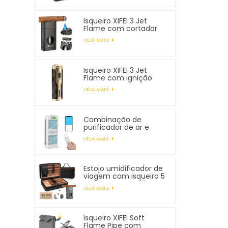
Isqueiro XIFEI 3 Jet
Flame com cortador
em V com mola
VEJA MAIS
Isqueiro XIFEI 3 Jet
Flame com ignição
eletrônica
VEJA MAIS
Combinação de
purificador de ar e
umidificador XIFEI
VEJA MAIS
Estojo umidificador de
viagem com isqueiro 5
em 1, comporta 7
VEJA MAIS
charutos
Isqueiro XIFEI Soft
Flame Pipe com