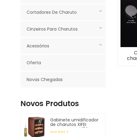
Cortadores De Charuto
Cinzeiros Para Charutos
Acessórios
C
cha
Oferta
co
úni
Novas Chegadas
Novos Produtos
Gabinete umidificador
de charutos XIFEI
comporta até 150
VEJA MAIS
charutos