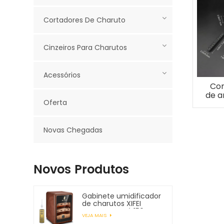
Cortadores De Charuto
Cinzeiros Para Charutos
Acessórios
Con
de 
Oferta
de 
made
c
Novas Chegadas
Novos Produtos
Gabinete umidificador
de charutos XIFEI
comporta até 150
VEJA MAIS
charutos