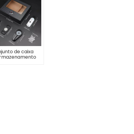
junto de caixa
armazenamento
embalagens de
ira de fibra de
arbono com
umidificador