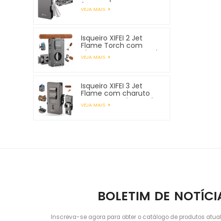
ferramentas para
VEJA MAIS
tubos
Isqueiro XIFEI 2 Jet
Flame Torch com
charuto Vcutter Punch
VEJA MAIS
Stand Draw Enhancer
Isqueiro XIFEI 3 Jet
Flame com charuto
Vcutter Punch Stand
VEJA MAIS
Draw Enhancer
BOLETIM DE NOTÍCI
Inscreva-se agora para obter o catálogo de produtos atua