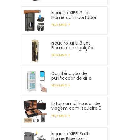
Isqueiro XIFEI 3 Jet
Flame com cortador
em V com mola
VEJA MAIS
Isqueiro XIFEI 3 Jet
Flame com ignição
eletrônica
VEJA MAIS
Combinação de
purificador de ar e
umidificador XIFEI
VEJA MAIS
Estojo umidificador de
viagem com isqueiro 5
em 1, comporta 7
VEJA MAIS
charutos
Isqueiro XIFEI Soft
Flame Pipe com