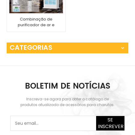
Combinação de
purificador de ar e
umidificador XIFEI
CATEGORIAS
BOLETIM DE NOTÍCIAS
Inscreva-se agora para obter o catálogo de
produtos atualizado de acessórios para charutos.
SE
INSCREVER